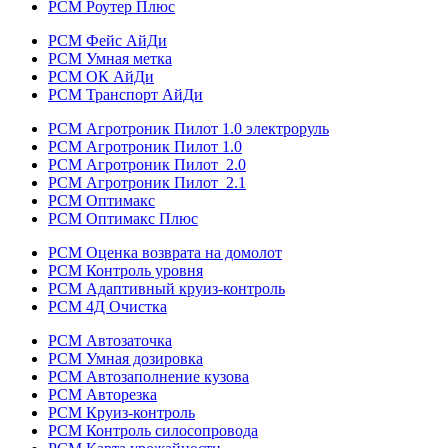
РСМ Роутер Плюс
РСМ Фейс АйДи
РСМ Умная метка
РСМ ОК АйДи
РСМ Транспорт АйДи
РСМ Агротроник Пилот 1.0 электроруль
РСМ Агротроник Пилот 1.0
РСМ Агротроник Пилот 2.0
РСМ Агротроник Пилот 2.1
РСМ Оптимакс
РСМ Оптимакс Плюс
РСМ Оценка возврата на домолот
РСМ Контроль уровня
РСМ Адаптивный круиз-контроль
РСМ 4Д Очистка
РСМ Автозаточка
РСМ Умная дозировка
РСМ Автозаполнение кузова
РСМ Авторезка
РСМ Круиз-контроль
РСМ Контроль силосопровода