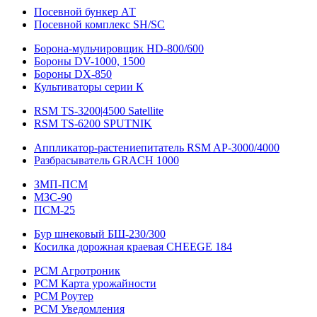
Посевной бункер АТ
Посевной комплекс SH/SC
Борона-мульчировщик HD-800/600
Бороны DV-1000, 1500
Бороны DX-850
Культиваторы серии К
RSM TS-3200|4500 Satellite
RSM TS-6200 SPUTNIK
Аппликатор-растениепитатель RSM AP-3000/4000
Разбрасыватель GRACH 1000
ЗМП-ПСМ
МЗС-90
ПСМ-25
Бур шнековый БШ-230/300
Косилка дорожная краевая CHEEGE 184
РСМ Агротроник
РСМ Карта урожайности
РСМ Роутер
РСМ Уведомления