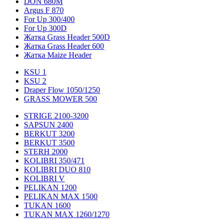
DON 680M
Argus F 870
For Up 300/400
For Up 300D
Жатка Grass Header 500D
Жатка Grass Header 600
Жатка Maize Header
KSU 1
KSU 2
Draper Flow 1050/1250
GRASS MOWER 500
STRIGE 2100-3200
SAPSUN 2400
BERKUT 3200
BERKUT 3500
STERH 2000
KOLIBRI 350/471
KOLIBRI DUO 810
KOLIBRI V
PELIKAN 1200
PELIKAN MAX 1500
TUKAN 1600
TUKAN MAX 1260/1270