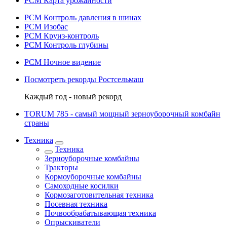
РСМ Карта урожайности
РСМ Контроль давления в шинах
РСМ Изобас
РСМ Круиз-контроль
РСМ Контроль глубины
РСМ Ночное видение
Посмотреть рекорды Ростсельмаш
Каждый год - новый рекорд
TORUM 785 - cамый мощный зерноуборочный комбайн
страны
Техника
Техника
Зерноуборочные комбайны
Тракторы
Кормоуборочные комбайны
Самоходные косилки
Кормозаготовительная техника
Посевная техника
Почвообрабатывающая техника
Опрыскиватели