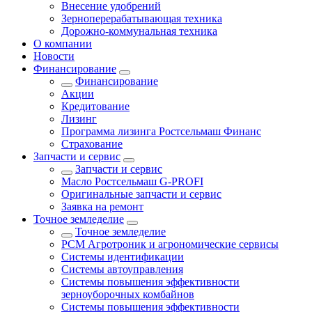
Внесение удобрений
Зерноперерабатывающая техника
Дорожно-коммунальная техника
О компании
Новости
Финансирование
Финансирование
Акции
Кредитование
Лизинг
Программа лизинга Ростсельмаш Финанс
Страхование
Запчасти и сервис
Запчасти и сервис
Масло Ростсельмаш G-PROFI
Оригинальные запчасти и сервис
Заявка на ремонт
Точное земледелие
Точное земледелие
РСМ Агротроник и агрономические сервисы
Системы идентификации
Системы автоуправления
Системы повышения эффективности
зерноуборочных комбайнов
Системы повышения эффективности