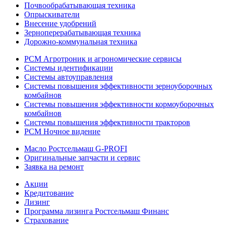
Почвообрабатывающая техника
Опрыскиватели
Внесение удобрений
Зерноперерабатывающая техника
Дорожно-коммунальная техника
РСМ Агротроник и агрономические сервисы
Системы идентификации
Системы автоуправления
Системы повышения эффективности зерноуборочных
комбайнов
Системы повышения эффективности кормоуборочных
комбайнов
Системы повышения эффективности тракторов
РСМ Ночное видение
Масло Ростсельмаш G-PROFI
Оригинальные запчасти и сервис
Заявка на ремонт
Акции
Кредитование
Лизинг
Программа лизинга Ростсельмаш Финанс
Страхование