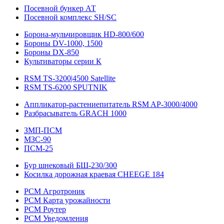
Посевной бункер АТ
Посевной комплекс SH/SC
Борона-мульчировщик HD-800/600
Бороны DV-1000, 1500
Бороны DX-850
Культиваторы серии К
RSM TS-3200|4500 Satellite
RSM TS-6200 SPUTNIK
Аппликатор-растениепитатель RSM AP-3000/4000
Разбрасыватель GRACH 1000
ЗМП-ПСМ
МЗС-90
ПСМ-25
Бур шнековый БШ-230/300
Косилка дорожная краевая CHEEGE 184
РСМ Агротроник
РСМ Карта урожайности
РСМ Роутер
РСМ Уведомления