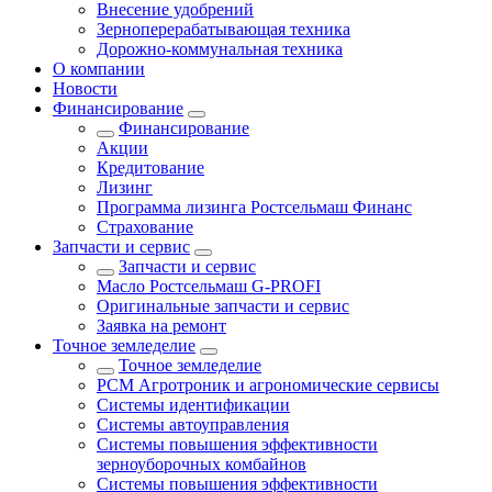
Внесение удобрений
Зерноперерабатывающая техника
Дорожно-коммунальная техника
О компании
Новости
Финансирование
Финансирование
Акции
Кредитование
Лизинг
Программа лизинга Ростсельмаш Финанс
Страхование
Запчасти и сервис
Запчасти и сервис
Масло Ростсельмаш G-PROFI
Оригинальные запчасти и сервис
Заявка на ремонт
Точное земледелие
Точное земледелие
РСМ Агротроник и агрономические сервисы
Системы идентификации
Системы автоуправления
Системы повышения эффективности
зерноуборочных комбайнов
Системы повышения эффективности