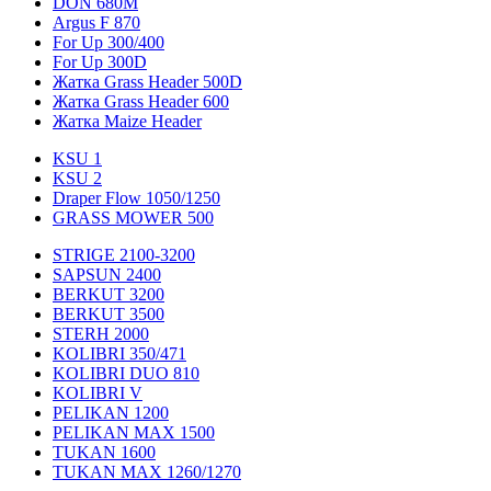
DON 680M
Argus F 870
For Up 300/400
For Up 300D
Жатка Grass Header 500D
Жатка Grass Header 600
Жатка Maize Header
KSU 1
KSU 2
Draper Flow 1050/1250
GRASS MOWER 500
STRIGE 2100-3200
SAPSUN 2400
BERKUT 3200
BERKUT 3500
STERH 2000
KOLIBRI 350/471
KOLIBRI DUO 810
KOLIBRI V
PELIKAN 1200
PELIKAN MAX 1500
TUKAN 1600
TUKAN MAX 1260/1270