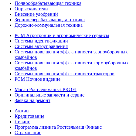
Почвообрабатывающая техника
Опрыскиватели
Внесение удобрений
Зерноперерабатывающая техника
Дорожно-коммунальная техника
РСМ Агротроник и агрономические сервисы
Системы идентификации
Системы автоуправления
Системы повышения эффективности зерноуборочных
комбайнов
Системы повышения эффективности кормоуборочных
комбайнов
Системы повышения эффективности тракторов
РСМ Ночное видение
Масло Ростсельмаш G-PROFI
Оригинальные запчасти и сервис
Заявка на ремонт
Акции
Кредитование
Лизинг
Программа лизинга Ростсельмаш Финанс
Страхование