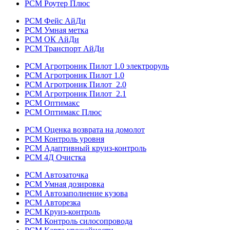
РСМ Роутер Плюс
РСМ Фейс АйДи
РСМ Умная метка
РСМ ОК АйДи
РСМ Транспорт АйДи
РСМ Агротроник Пилот 1.0 электроруль
РСМ Агротроник Пилот 1.0
РСМ Агротроник Пилот 2.0
РСМ Агротроник Пилот 2.1
РСМ Оптимакс
РСМ Оптимакс Плюс
РСМ Оценка возврата на домолот
РСМ Контроль уровня
РСМ Адаптивный круиз-контроль
РСМ 4Д Очистка
РСМ Автозаточка
РСМ Умная дозировка
РСМ Автозаполнение кузова
РСМ Авторезка
РСМ Круиз-контроль
РСМ Контроль силосопровода