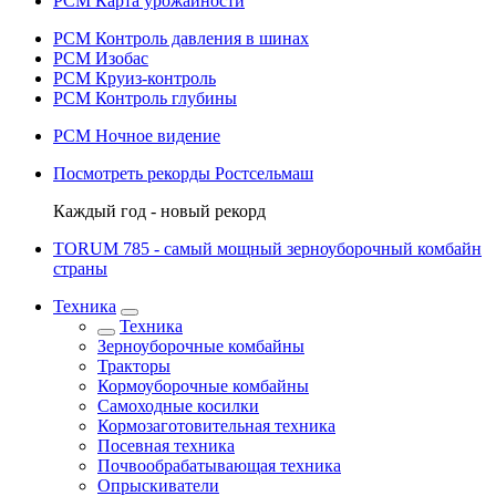
РСМ Карта урожайности
РСМ Контроль давления в шинах
РСМ Изобас
РСМ Круиз-контроль
РСМ Контроль глубины
РСМ Ночное видение
Посмотреть рекорды Ростсельмаш
Каждый год - новый рекорд
TORUM 785 - cамый мощный зерноуборочный комбайн
страны
Техника
Техника
Зерноуборочные комбайны
Тракторы
Кормоуборочные комбайны
Самоходные косилки
Кормозаготовительная техника
Посевная техника
Почвообрабатывающая техника
Опрыскиватели