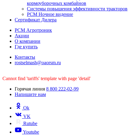
кормоуборочных комбайнов
Системы повышения эффективности тракторов
РСМ Ночное видение
Сертификат Дилера
РСМ Агротроник
Акции
О компании
Где купить
Контакты
rostselmash@oaorsm.ru
Cannot find 'tariffs' template with page 'detail'
Горячая линия
8 800 222-02-99
Напишите нам
Ok
VK
Rutube
Youtube