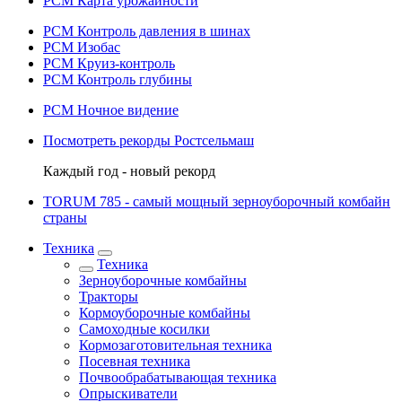
РСМ Карта урожайности
РСМ Контроль давления в шинах
РСМ Изобас
РСМ Круиз-контроль
РСМ Контроль глубины
РСМ Ночное видение
Посмотреть рекорды Ростсельмаш
Каждый год - новый рекорд
TORUM 785 - cамый мощный зерноуборочный комбайн
страны
Техника
Техника
Зерноуборочные комбайны
Тракторы
Кормоуборочные комбайны
Самоходные косилки
Кормозаготовительная техника
Посевная техника
Почвообрабатывающая техника
Опрыскиватели