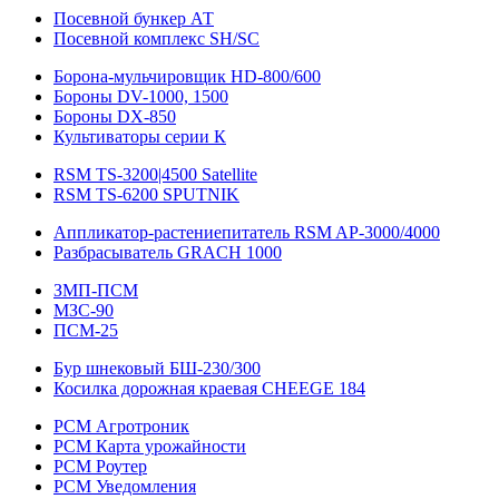
Посевной бункер АТ
Посевной комплекс SH/SC
Борона-мульчировщик HD-800/600
Бороны DV-1000, 1500
Бороны DX-850
Культиваторы серии К
RSM TS-3200|4500 Satellite
RSM TS-6200 SPUTNIK
Аппликатор-растениепитатель RSM AP-3000/4000
Разбрасыватель GRACH 1000
ЗМП-ПСМ
МЗС-90
ПСМ-25
Бур шнековый БШ-230/300
Косилка дорожная краевая CHEEGE 184
РСМ Агротроник
РСМ Карта урожайности
РСМ Роутер
РСМ Уведомления