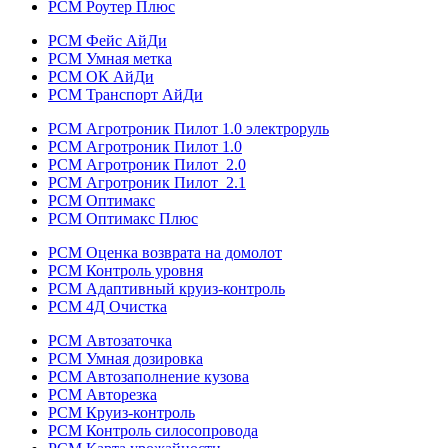
РСМ Роутер Плюс
РСМ Фейс АйДи
РСМ Умная метка
РСМ ОК АйДи
РСМ Транспорт АйДи
РСМ Агротроник Пилот 1.0 электроруль
РСМ Агротроник Пилот 1.0
РСМ Агротроник Пилот 2.0
РСМ Агротроник Пилот 2.1
РСМ Оптимакс
РСМ Оптимакс Плюс
РСМ Оценка возврата на домолот
РСМ Контроль уровня
РСМ Адаптивный круиз-контроль
РСМ 4Д Очистка
РСМ Автозаточка
РСМ Умная дозировка
РСМ Автозаполнение кузова
РСМ Авторезка
РСМ Круиз-контроль
РСМ Контроль силосопровода