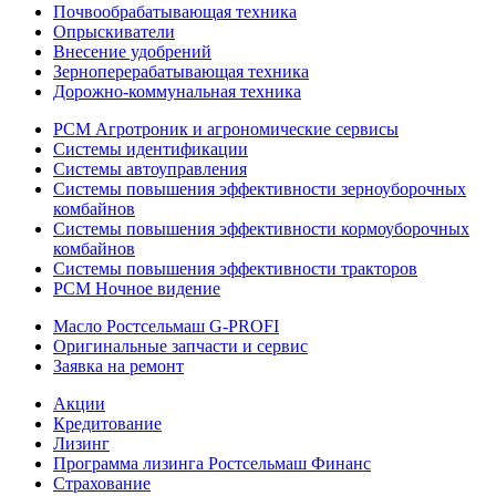
Почвообрабатывающая техника
Опрыскиватели
Внесение удобрений
Зерноперерабатывающая техника
Дорожно-коммунальная техника
РСМ Агротроник и агрономические сервисы
Системы идентификации
Системы автоуправления
Системы повышения эффективности зерноуборочных
комбайнов
Системы повышения эффективности кормоуборочных
комбайнов
Системы повышения эффективности тракторов
РСМ Ночное видение
Масло Ростсельмаш G-PROFI
Оригинальные запчасти и сервис
Заявка на ремонт
Акции
Кредитование
Лизинг
Программа лизинга Ростсельмаш Финанс
Страхование