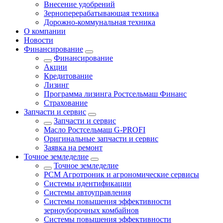
Внесение удобрений
Зерноперерабатывающая техника
Дорожно-коммунальная техника
О компании
Новости
Финансирование
Финансирование
Акции
Кредитование
Лизинг
Программа лизинга Ростсельмаш Финанс
Страхование
Запчасти и сервис
Запчасти и сервис
Масло Ростсельмаш G-PROFI
Оригинальные запчасти и сервис
Заявка на ремонт
Точное земледелие
Точное земледелие
РСМ Агротроник и агрономические сервисы
Системы идентификации
Системы автоуправления
Системы повышения эффективности
зерноуборочных комбайнов
Системы повышения эффективности