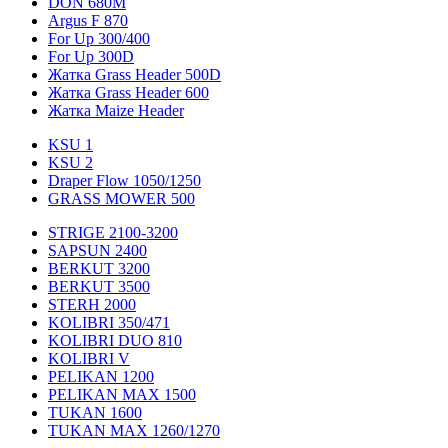
DON 680M
Argus F 870
For Up 300/400
For Up 300D
Жатка Grass Header 500D
Жатка Grass Header 600
Жатка Maize Header
KSU 1
KSU 2
Draper Flow 1050/1250
GRASS MOWER 500
STRIGE 2100-3200
SAPSUN 2400
BERKUT 3200
BERKUT 3500
STERH 2000
KOLIBRI 350/471
KOLIBRI DUO 810
KOLIBRI V
PELIKAN 1200
PELIKAN MAX 1500
TUKAN 1600
TUKAN MAX 1260/1270