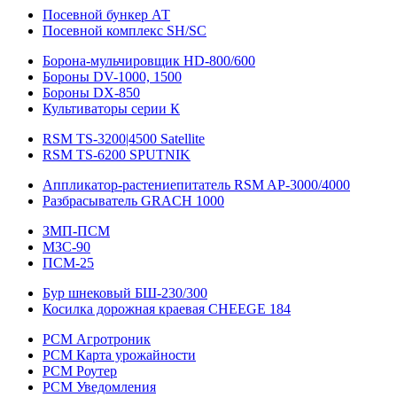
Посевной бункер АТ
Посевной комплекс SH/SC
Борона-мульчировщик HD-800/600
Бороны DV-1000, 1500
Бороны DX-850
Культиваторы серии К
RSM TS-3200|4500 Satellite
RSM TS-6200 SPUTNIK
Аппликатор-растениепитатель RSM AP-3000/4000
Разбрасыватель GRACH 1000
ЗМП-ПСМ
МЗС-90
ПСМ-25
Бур шнековый БШ-230/300
Косилка дорожная краевая CHEEGE 184
РСМ Агротроник
РСМ Карта урожайности
РСМ Роутер
РСМ Уведомления