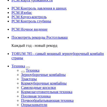
РСМ Карта урожайности
РСМ Контроль давления в шинах
РСМ Изобас
РСМ Круиз-контроль
РСМ Контроль глубины
РСМ Ночное видение
Посмотреть рекорды Ростсельмаш
Каждый год - новый рекорд
TORUM 785 - cамый мощный зерноуборочный комбайн
страны
Техника
Техника
Зерноуборочные комбайны
Тракторы
Кормоуборочные комбайны
Самоходные косилки
Кормозаготовительная техника
Посевная техника
Почвообрабатывающая техника
Опрыскиватели