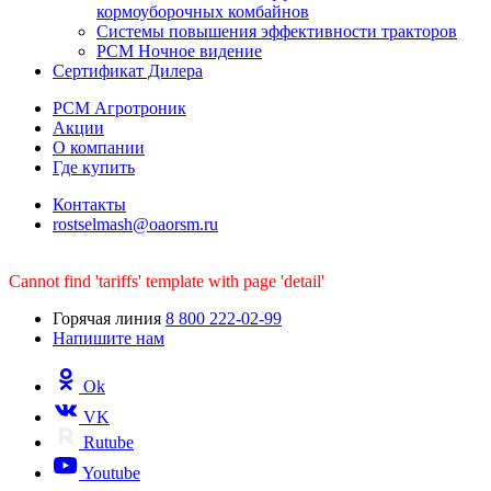
кормоуборочных комбайнов
Системы повышения эффективности тракторов
РСМ Ночное видение
Сертификат Дилера
РСМ Агротроник
Акции
О компании
Где купить
Контакты
rostselmash@oaorsm.ru
Cannot find 'tariffs' template with page 'detail'
Горячая линия
8 800 222-02-99
Напишите нам
Ok
VK
Rutube
Youtube