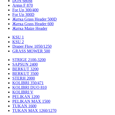
DON 680M
Argus F 870
For Up 300/400
For Up 300D
Жатка Grass Header 500D
Жатка Grass Header 600
Жатка Maize Header
KSU 1
KSU 2
Draper Flow 1050/1250
GRASS MOWER 500
STRIGE 2100-3200
SAPSUN 2400
BERKUT 3200
BERKUT 3500
STERH 2000
KOLIBRI 350/471
KOLIBRI DUO 810
KOLIBRI V
PELIKAN 1200
PELIKAN MAX 1500
TUKAN 1600
TUKAN MAX 1260/1270