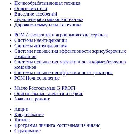
Почвообрабатывающая техника
Опрыскиватели
Внесение удобрений
Зерноперерабатывающая техника
Дорожно-коммунальная техника
РСМ Агротроник и агрономические сервисы
Системы идентификации
Системы автоуправления
Системы повышения эффективности зерноуборочных
комбайнов
Системы повышения эффективности кормоуборочных
комбайнов
Системы повышения эффективности тракторов
РСМ Ночное видение
Масло Ростсельмаш G-PROFI
Оригинальные запчасти и сервис
Заявка на ремонт
Акции
Кредитование
Лизинг
Программа лизинга Ростсельмаш Финанс
Страхование