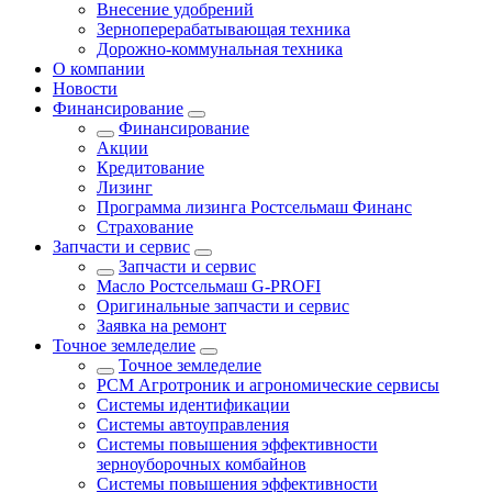
Внесение удобрений
Зерноперерабатывающая техника
Дорожно-коммунальная техника
О компании
Новости
Финансирование
Финансирование
Акции
Кредитование
Лизинг
Программа лизинга Ростсельмаш Финанс
Страхование
Запчасти и сервис
Запчасти и сервис
Масло Ростсельмаш G-PROFI
Оригинальные запчасти и сервис
Заявка на ремонт
Точное земледелие
Точное земледелие
РСМ Агротроник и агрономические сервисы
Системы идентификации
Системы автоуправления
Системы повышения эффективности
зерноуборочных комбайнов
Системы повышения эффективности