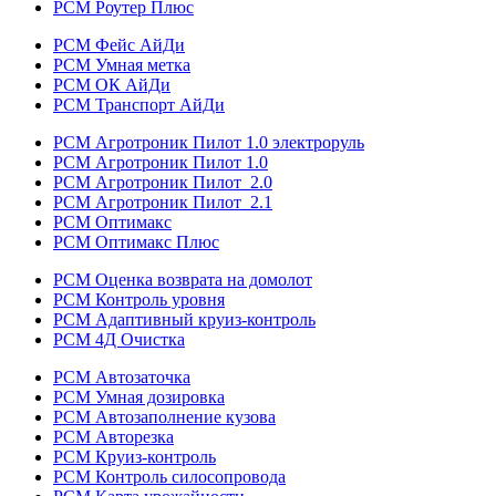
РСМ Роутер Плюс
РСМ Фейс АйДи
РСМ Умная метка
РСМ ОК АйДи
РСМ Транспорт АйДи
РСМ Агротроник Пилот 1.0 электроруль
РСМ Агротроник Пилот 1.0
РСМ Агротроник Пилот 2.0
РСМ Агротроник Пилот 2.1
РСМ Оптимакс
РСМ Оптимакс Плюс
РСМ Оценка возврата на домолот
РСМ Контроль уровня
РСМ Адаптивный круиз-контроль
РСМ 4Д Очистка
РСМ Автозаточка
РСМ Умная дозировка
РСМ Автозаполнение кузова
РСМ Авторезка
РСМ Круиз-контроль
РСМ Контроль силосопровода