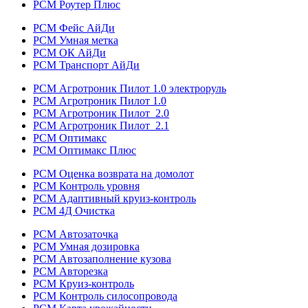
РСМ Роутер Плюс
РСМ Фейс АйДи
РСМ Умная метка
РСМ ОК АйДи
РСМ Транспорт АйДи
РСМ Агротроник Пилот 1.0 электроруль
РСМ Агротроник Пилот 1.0
РСМ Агротроник Пилот 2.0
РСМ Агротроник Пилот 2.1
РСМ Оптимакс
РСМ Оптимакс Плюс
РСМ Оценка возврата на домолот
РСМ Контроль уровня
РСМ Адаптивный круиз-контроль
РСМ 4Д Очистка
РСМ Автозаточка
РСМ Умная дозировка
РСМ Автозаполнение кузова
РСМ Авторезка
РСМ Круиз-контроль
РСМ Контроль силосопровода