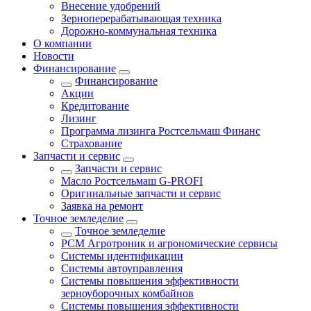
Внесение удобрений
Зерноперерабатывающая техника
Дорожно-коммунальная техника
О компании
Новости
Финансирование
Финансирование
Акции
Кредитование
Лизинг
Программа лизинга Ростсельмаш Финанс
Страхование
Запчасти и сервис
Запчасти и сервис
Масло Ростсельмаш G-PROFI
Оригинальные запчасти и сервис
Заявка на ремонт
Точное земледелие
Точное земледелие
РСМ Агротроник и агрономические сервисы
Системы идентификации
Системы автоуправления
Системы повышения эффективности
зерноуборочных комбайнов
Системы повышения эффективности