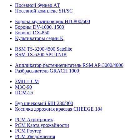
Посевной бункер АТ
Посевной комплекс SH/SC
Борона-мульчировщик HD-800/600
Бороны DV-1000, 1500
Бороны DX-850
Культиваторы серии К
RSM TS-3200|4500 Satellite
RSM TS-6200 SPUTNIK
Аппликатор-растениепитатель RSM AP-3000/4000
Разбрасыватель GRACH 1000
ЗМП-ПСМ
МЗС-90
ПСМ-25
Бур шнековый БШ-230/300
Косилка дорожная краевая CHEEGE 184
РСМ Агротроник
РСМ Карта урожайности
РСМ Роутер
РСМ Уведомления