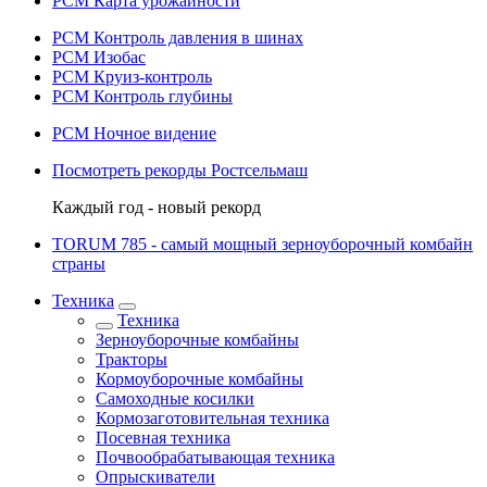
РСМ Карта урожайности
РСМ Контроль давления в шинах
РСМ Изобас
РСМ Круиз-контроль
РСМ Контроль глубины
РСМ Ночное видение
Посмотреть рекорды Ростсельмаш
Каждый год - новый рекорд
TORUM 785 - cамый мощный зерноуборочный комбайн
страны
Техника
Техника
Зерноуборочные комбайны
Тракторы
Кормоуборочные комбайны
Самоходные косилки
Кормозаготовительная техника
Посевная техника
Почвообрабатывающая техника
Опрыскиватели