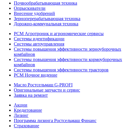
Почвообрабатывающая техника
Опрыскиватели
Внесение удобрений
Зерноперерабатывающая техника
Дорожно-коммунальная техника
РСМ Агротроник и агрономические сервисы
Системы идентификации
Системы автоуправления
Системы повышения эффективности зерноуборочных
комбайнов
Системы повышения эффективности кормоуборочных
комбайнов
Системы повышения эффективности тракторов
РСМ Ночное видение
Масло Ростсельмаш G-PROFI
Оригинальные запчасти и сервис
Заявка на ремонт
Акции
Кредитование
Лизинг
Программа лизинга Ростсельмаш Финанс
Страхование