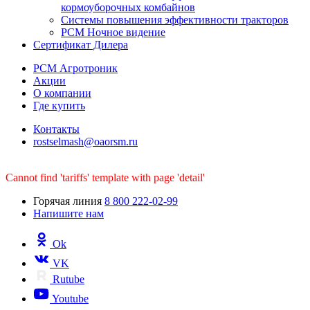
кормоуборочных комбайнов
Системы повышения эффективности тракторов
РСМ Ночное видение
Сертификат Дилера
РСМ Агротроник
Акции
О компании
Где купить
Контакты
rostselmash@oaorsm.ru
Cannot find 'tariffs' template with page 'detail'
Горячая линия
8 800 222-02-99
Напишите нам
Ok
VK
Rutube
Youtube