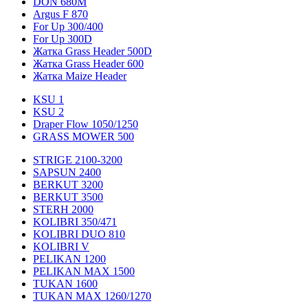
DON 680M
Argus F 870
For Up 300/400
For Up 300D
Жатка Grass Header 500D
Жатка Grass Header 600
Жатка Maize Header
KSU 1
KSU 2
Draper Flow 1050/1250
GRASS MOWER 500
STRIGE 2100-3200
SAPSUN 2400
BERKUT 3200
BERKUT 3500
STERH 2000
KOLIBRI 350/471
KOLIBRI DUO 810
KOLIBRI V
PELIKAN 1200
PELIKAN MAX 1500
TUKAN 1600
TUKAN MAX 1260/1270