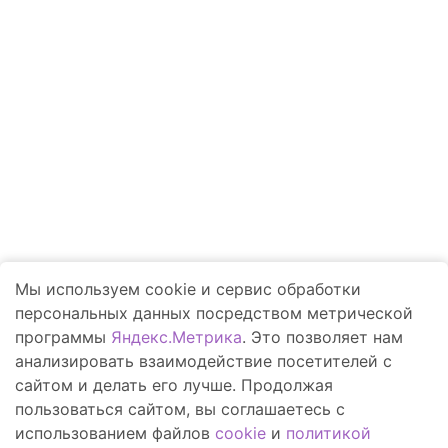
Вход в РСМ Агротроник
Техника
Запчасти и сервис
Финансирование
Контакты
Точное земледелие
Акции
Компания
Блог Ростсельмаш
Мы используем cookie и сервис обработки
Заявка на ремонт
персональных данных посредством метрической
программы
Яндекс.Метрика
. Это позволяет нам
анализировать взаимодействие посетителей с
Приморский край, с.
сайтом и делать его лучше. Продолжая
Михайловка,
пользоваться сайтом, вы соглашаетесь с
хутор Бакарасьевский, 5
использованием файлов
cookie
и
политикой