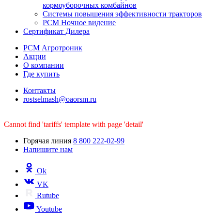
кормоуборочных комбайнов
Системы повышения эффективности тракторов
РСМ Ночное видение
Сертификат Дилера
РСМ Агротроник
Акции
О компании
Где купить
Контакты
rostselmash@oaorsm.ru
Cannot find 'tariffs' template with page 'detail'
Горячая линия
8 800 222-02-99
Напишите нам
Ok
VK
Rutube
Youtube