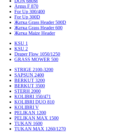
DON 680M
Argus F 870
For Up 300/400
For Up 300D
Жатка Grass Header 500D
Жатка Grass Header 600
Жатка Maize Header
KSU 1
KSU 2
Draper Flow 1050/1250
GRASS MOWER 500
STRIGE 2100-3200
SAPSUN 2400
BERKUT 3200
BERKUT 3500
STERH 2000
KOLIBRI 350/471
KOLIBRI DUO 810
KOLIBRI V
PELIKAN 1200
PELIKAN MAX 1500
TUKAN 1600
TUKAN MAX 1260/1270