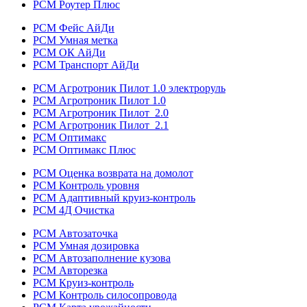
РСМ Роутер Плюс
РСМ Фейс АйДи
РСМ Умная метка
РСМ ОК АйДи
РСМ Транспорт АйДи
РСМ Агротроник Пилот 1.0 электроруль
РСМ Агротроник Пилот 1.0
РСМ Агротроник Пилот 2.0
РСМ Агротроник Пилот 2.1
РСМ Оптимакс
РСМ Оптимакс Плюс
РСМ Оценка возврата на домолот
РСМ Контроль уровня
РСМ Адаптивный круиз-контроль
РСМ 4Д Очистка
РСМ Автозаточка
РСМ Умная дозировка
РСМ Автозаполнение кузова
РСМ Авторезка
РСМ Круиз-контроль
РСМ Контроль силосопровода