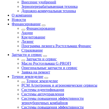
Внесение удобрений
Зерноперерабатывающая техника
Дорожно-коммунальная техника
О компании
Новости
Финансирование
Финансирование
Акции
Кредитование
Лизинг
Программа лизинга Ростсельмаш Финанс
Страхование
Запчасти и сервис
Запчасти и сервис
Масло Ростсельмаш G-PROFI
Оригинальные запчасти и сервис
Заявка на ремонт
Точное земледелие
Точное земледелие
РСМ Агротроник и агрономические сервисы
Системы идентификации
Системы автоуправления
Системы повышения эффективности
зерноуборочных комбайнов
Системы повышения эффективности