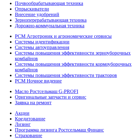
Почвообрабатывающая техника
Опрыскиватели
Внесение удобрений
Зерноперерабатывающая техника
Дорожно-коммунальная техника
РСМ Агротроник и агрономические сервисы
Системы идентификации
Системы автоуправления
Системы повышения эффективности зерноуборочных
комбайнов
Системы повышения эффективности кормоуборочных
комбайнов
Системы повышения эффективности тракторов
РСМ Ночное видение
Масло Ростсельмаш G-PROFI
Оригинальные запчасти и сервис
Заявка на ремонт
Акции
Кредитование
Лизинг
Программа лизинга Ростсельмаш Финанс
Страхование