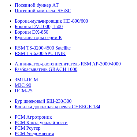
Посевной бункер АТ
Посевной комплекс SH/SC
Борона-мульчировщик HD-800/600
Бороны DV-1000, 1500
Бороны DX-850
Культиваторы серии К
RSM TS-3200|4500 Satellite
RSM TS-6200 SPUTNIK
Аппликатор-растениепитатель RSM AP-3000/4000
Разбрасыватель GRACH 1000
ЗМП-ПСМ
МЗС-90
ПСМ-25
Бур шнековый БШ-230/300
Косилка дорожная краевая CHEEGE 184
РСМ Агротроник
РСМ Карта урожайности
РСМ Роутер
РСМ Уведомления