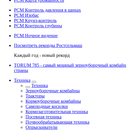
РСМ Карта урожайности
РСМ Контроль давления в шинах
РСМ Изобас
РСМ Круиз-контроль
РСМ Контроль глубины
РСМ Ночное видение
Посмотреть рекорды Ростсельмаш
Каждый год - новый рекорд
TORUM 785 - cамый мощный зерноуборочный комбайн
страны
Техника
Техника
Зерноуборочные комбайны
Тракторы
Кормоуборочные комбайны
Самоходные косилки
Кормозаготовительная техника
Посевная техника
Почвообрабатывающая техника
Опрыскиватели