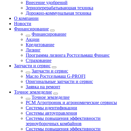
Внесение удобрений
Зерноперерабатывающая техника
Дорожно-коммунальная техника
О компании
Новости
Финансирование
Финансирование
Акции
Кредитование
Лизинг
Программа лизинга Ростсельмаш Финанс
Страхование
Запчасти и сервис
Запчасти и сервис
Масло Ростсельмаш G-PROFI
Оригинальные запчасти и сервис
Заявка на ремонт
Точное земледелие
Точное земледелие
РСМ Агротроник и агрономические сервисы
Системы идентификации
Системы автоуправления
Системы повышения эффективности
зерноуборочных комбайнов
Системы повышения эффективности