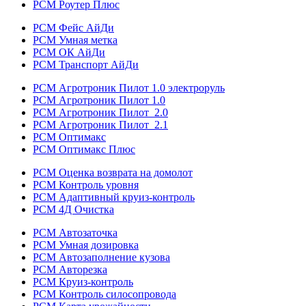
РСМ Роутер Плюс
РСМ Фейс АйДи
РСМ Умная метка
РСМ ОК АйДи
РСМ Транспорт АйДи
РСМ Агротроник Пилот 1.0 электроруль
РСМ Агротроник Пилот 1.0
РСМ Агротроник Пилот 2.0
РСМ Агротроник Пилот 2.1
РСМ Оптимакс
РСМ Оптимакс Плюс
РСМ Оценка возврата на домолот
РСМ Контроль уровня
РСМ Адаптивный круиз-контроль
РСМ 4Д Очистка
РСМ Автозаточка
РСМ Умная дозировка
РСМ Автозаполнение кузова
РСМ Авторезка
РСМ Круиз-контроль
РСМ Контроль силосопровода