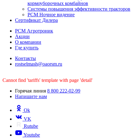
кормоуборочных комбайнов
Системы повышения эффективности тракторов
РСМ Ночное видение
Сертификат Дилера
РСМ Агротроник
Акции
О компании
Где купить
Контакты
rostselmash@oaorsm.ru
Cannot find 'tariffs' template with page 'detail'
Горячая линия
8 800 222-02-99
Напишите нам
Ok
VK
Rutube
Youtube