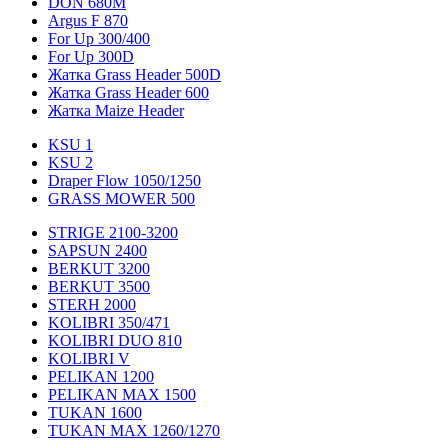
DON 680M
Argus F 870
For Up 300/400
For Up 300D
Жатка Grass Header 500D
Жатка Grass Header 600
Жатка Maize Header
KSU 1
KSU 2
Draper Flow 1050/1250
GRASS MOWER 500
STRIGE 2100-3200
SAPSUN 2400
BERKUT 3200
BERKUT 3500
STERH 2000
KOLIBRI 350/471
KOLIBRI DUO 810
KOLIBRI V
PELIKAN 1200
PELIKAN MAX 1500
TUKAN 1600
TUKAN MAX 1260/1270