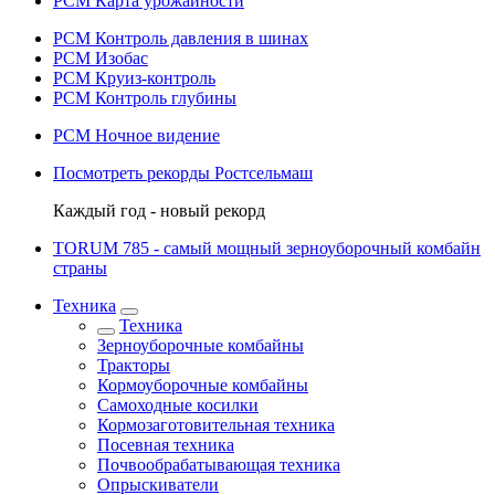
РСМ Карта урожайности
РСМ Контроль давления в шинах
РСМ Изобас
РСМ Круиз-контроль
РСМ Контроль глубины
РСМ Ночное видение
Посмотреть рекорды Ростсельмаш
Каждый год - новый рекорд
TORUM 785 - cамый мощный зерноуборочный комбайн
страны
Техника
Техника
Зерноуборочные комбайны
Тракторы
Кормоуборочные комбайны
Самоходные косилки
Кормозаготовительная техника
Посевная техника
Почвообрабатывающая техника
Опрыскиватели