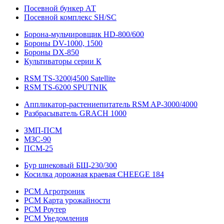
Посевной бункер АТ
Посевной комплекс SH/SC
Борона-мульчировщик HD-800/600
Бороны DV-1000, 1500
Бороны DX-850
Культиваторы серии К
RSM TS-3200|4500 Satellite
RSM TS-6200 SPUTNIK
Аппликатор-растениепитатель RSM AP-3000/4000
Разбрасыватель GRACH 1000
ЗМП-ПСМ
МЗС-90
ПСМ-25
Бур шнековый БШ-230/300
Косилка дорожная краевая CHEEGE 184
РСМ Агротроник
РСМ Карта урожайности
РСМ Роутер
РСМ Уведомления