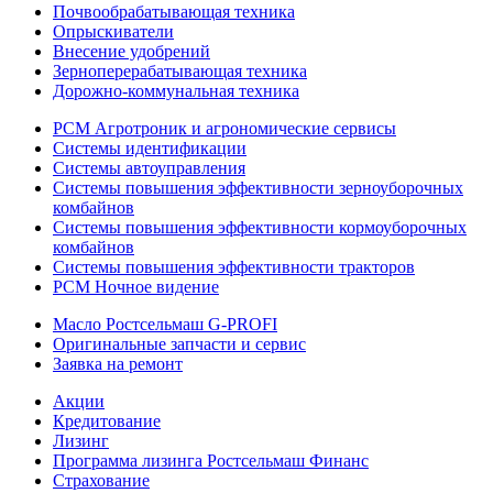
Почвообрабатывающая техника
Опрыскиватели
Внесение удобрений
Зерноперерабатывающая техника
Дорожно-коммунальная техника
РСМ Агротроник и агрономические сервисы
Системы идентификации
Системы автоуправления
Системы повышения эффективности зерноуборочных
комбайнов
Системы повышения эффективности кормоуборочных
комбайнов
Системы повышения эффективности тракторов
РСМ Ночное видение
Масло Ростсельмаш G-PROFI
Оригинальные запчасти и сервис
Заявка на ремонт
Акции
Кредитование
Лизинг
Программа лизинга Ростсельмаш Финанс
Страхование