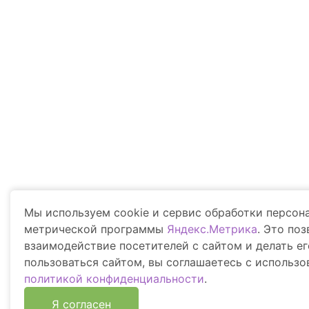
Вход в РСМ Агротроник
Техника
Финансир
Точное зе
Мы используем cookie и сервис обработки персо
метрической программы
Яндекс.Метрика
. Это по
взаимодействие посетителей с сайтом и делать е
пользоваться сайтом, вы соглашаетесь с использ
политикой конфиденциальности
.
Политика конф
Я согласен