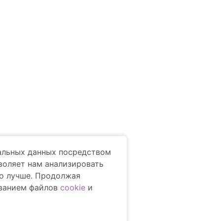
Компания
ование
Заявка на ремонт
мледелие
Запчасти и сервис
dv-rsm@mail.ru
Приморский край, с. Михайловка,
нальных данных посредством
хутор Бакарасьевский, 5
зволяет нам анализировать
го лучше. Продолжая
ованием файлов
cookie
и
иденциальности
Пользовательское соглашение