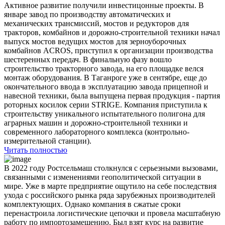
Активное развитие получили инвестицонные проекты. В
январе завод по производству автоматических и
механических трансмиссий, мостов и редукторов для
тракторов, комбайнов и дорожно-строительной техники начал
выпуск мостов ведущих мостов для зерноуборочных
комбайнов ACROS, приступил к организации производства
шестеренных передач. В финальную фазу вошло
строительство тракторного завода, на его площадке велся
монтаж оборудования. В Таганроге уже в сентябре, еще до
окончательного ввода в эксплуатацию завода прицепной и
навесной техники, была выпущена первая продукция - партия
роторных косилок серии STRIGE. Компания приступила к
строительству уникального испытательного полигона для
аграрных машин и дорожно-строительной техники и
современного лабораторного комплекса (контрольно-
измерительной станции).
Читать полностью
В 2022 году Ростсельмаш столкнулся с серьезными вызовами,
связанными с изменениями геополитической ситуации в
мире. Уже в марте предприятие ощутило на себе последствия
ухода с российского рынка ряда зарубежных производителей
комплектующих. Однако компания в сжатые сроки
перенастроила логистические цепочки и провела масштабную
работу по импортозамещению. Был взят курс на развитие