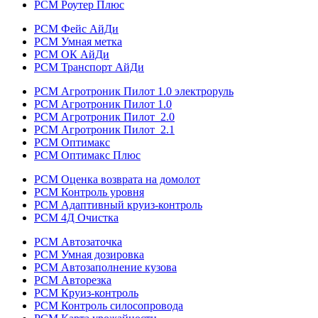
РСМ Роутер Плюс
РСМ Фейс АйДи
РСМ Умная метка
РСМ ОК АйДи
РСМ Транспорт АйДи
РСМ Агротроник Пилот 1.0 электроруль
РСМ Агротроник Пилот 1.0
РСМ Агротроник Пилот 2.0
РСМ Агротроник Пилот 2.1
РСМ Оптимакс
РСМ Оптимакс Плюс
РСМ Оценка возврата на домолот
РСМ Контроль уровня
РСМ Адаптивный круиз-контроль
РСМ 4Д Очистка
РСМ Автозаточка
РСМ Умная дозировка
РСМ Автозаполнение кузова
РСМ Авторезка
РСМ Круиз-контроль
РСМ Контроль силосопровода