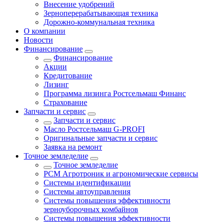
Внесение удобрений
Зерноперерабатывающая техника
Дорожно-коммунальная техника
О компании
Новости
Финансирование
Финансирование
Акции
Кредитование
Лизинг
Программа лизинга Ростсельмаш Финанс
Страхование
Запчасти и сервис
Запчасти и сервис
Масло Ростсельмаш G-PROFI
Оригинальные запчасти и сервис
Заявка на ремонт
Точное земледелие
Точное земледелие
РСМ Агротроник и агрономические сервисы
Системы идентификации
Системы автоуправления
Системы повышения эффективности
зерноуборочных комбайнов
Системы повышения эффективности