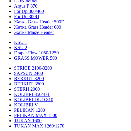
DON 680M
Argus F 870
For Up 300/400
For Up 300D
Жатка Grass Header 500D
Жатка Grass Header 600
Жатка Maize Header
KSU 1
KSU 2
Draper Flow 1050/1250
GRASS MOWER 500
STRIGE 2100-3200
SAPSUN 2400
BERKUT 3200
BERKUT 3500
STERH 2000
KOLIBRI 350/471
KOLIBRI DUO 810
KOLIBRI V
PELIKAN 1200
PELIKAN MAX 1500
TUKAN 1600
TUKAN MAX 1260/1270