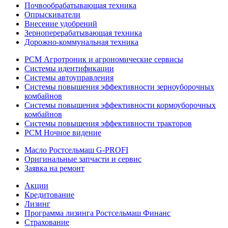
Почвообрабатывающая техника
Опрыскиватели
Внесение удобрений
Зерноперерабатывающая техника
Дорожно-коммунальная техника
РСМ Агротроник и агрономические сервисы
Системы идентификации
Системы автоуправления
Системы повышения эффективности зерноуборочных
комбайнов
Системы повышения эффективности кормоуборочных
комбайнов
Системы повышения эффективности тракторов
РСМ Ночное видение
Масло Ростсельмаш G-PROFI
Оригинальные запчасти и сервис
Заявка на ремонт
Акции
Кредитование
Лизинг
Программа лизинга Ростсельмаш Финанс
Страхование