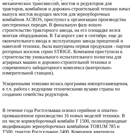
механических трансмиссий, мостов и редукторов для
тракторов, комбайнов и дорожно-строительной техники начал
выпуск мостов ведущих мостов для зерноуборочных
комбайнов ACROS, приступил к организации производства
шестеренных передач. В финальную фазу вошло
строительство тракторного завода, на его площадке велся
монтаж оборудования. В Таганроге уже в сентябре, еще до
окончательного ввода в эксплуатацию завода прицепной и
навесной техники, была выпущена первая продукция - партия
роторных косилок серии STRIGE. Компания приступила к
строительству уникального испытательного полигона для
аграрных машин и дорожно-строительной техники и
современного лабораторного комплекса (контрольно-
измерительной станции).
Ускоренными темпами велась программа импортозамещения,
в т.ч. работа с ведущими техническими вузами страны по
созданию семейства редукторов.
В течение года Ростсельмаш освоил серийное и опытно-
промышленное производство 16 новых моделей техники. В
их числе кормоуборочный комбайн F 1500, полноприводные
модификации зерноуборочных комбайнов TORUM 785 и
T500, трактор Ростсельмаш 2400. Компания завершила