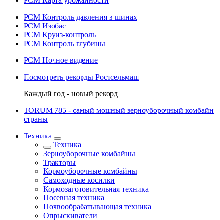
РСМ Карта урожайности
РСМ Контроль давления в шинах
РСМ Изобас
РСМ Круиз-контроль
РСМ Контроль глубины
РСМ Ночное видение
Посмотреть рекорды Ростсельмаш
Каждый год - новый рекорд
TORUM 785 - cамый мощный зерноуборочный комбайн
страны
Техника
Техника
Зерноуборочные комбайны
Тракторы
Кормоуборочные комбайны
Самоходные косилки
Кормозаготовительная техника
Посевная техника
Почвообрабатывающая техника
Опрыскиватели