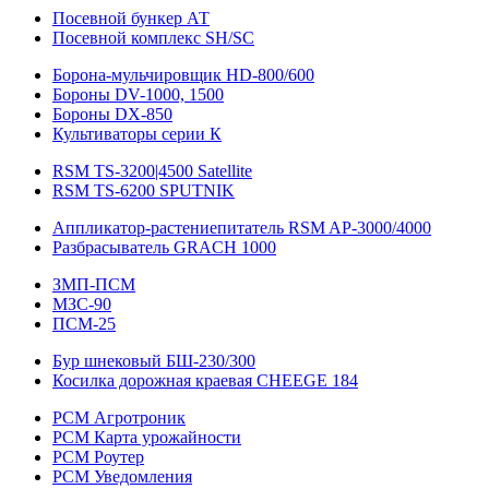
Посевной бункер АТ
Посевной комплекс SH/SC
Борона-мульчировщик HD-800/600
Бороны DV-1000, 1500
Бороны DX-850
Культиваторы серии К
RSM TS-3200|4500 Satellite
RSM TS-6200 SPUTNIK
Аппликатор-растениепитатель RSM AP-3000/4000
Разбрасыватель GRACH 1000
ЗМП-ПСМ
МЗС-90
ПСМ-25
Бур шнековый БШ-230/300
Косилка дорожная краевая CHEEGE 184
РСМ Агротроник
РСМ Карта урожайности
РСМ Роутер
РСМ Уведомления