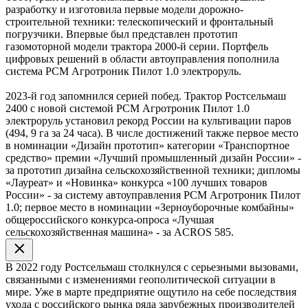
разработку и изготовила первые модели дорожно-
строительной техники: телескопический и фронтальный
погрузчики. Впервые был представлен прототип
газомоторной модели трактора 2000-й серии. Портфель
цифровых решений в области автоуправления пополнила
система РСМ Агротроник Пилот 1.0 электроруль.
2023-й год запомнился серией побед. Трактор Ростсельмаш
2400 с новой системой РСМ Агротроник Пилот 1.0
электроруль установил рекорд России на культивации паров
(494, 9 га за 24 часа). В числе достижений также первое место
в номинации «Дизайн прототип» категории «Транспортное
средство» премии «Лучший промышленный дизайн России» -
за прототип дизайна сельскохозяйственной техники; дипломы
«Лауреат» и «Новинка» конкурса «100 лучших товаров
России» - за систему автоуправления РСМ Агротроник Пилот
1.0; первое место в номинации «Зерноуборочные комбайны»
общероссийского конкурса-опроса «Лучшая
сельскохозяйственная машина» - за ACROS 585.
В 2022 году Ростсельмаш столкнулся с серьезными вызовами,
связанными с изменениями геополитической ситуации в
мире. Уже в марте предприятие ощутило на себе последствия
ухода с российского рынка ряда зарубежных производителей