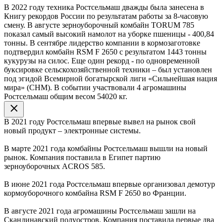
В 2022 году техника Ростсельмаш дважды была занесена в
Книгу рекордов России по результатам работы за 8-часовую
смену. В августе зерноуборочный комбайн TORUM 785
показал самый высокий намолот на уборке пшеницы - 400,84
тонны. В сентябре лидерство компании в кормозаготовке
подтвердил комбайн RSM F 2650 с результатом 1443 тонны
кукурузы на силос. Еще один рекорд - по одновременной
буксировке сельскохозяйственной техники – был установлен
под эгидой Всемирной богатырской лиги «Сильнейшая нация
мира» (СНМ). В событии участвовали 4 агромашины
Ростсельмаш общим весом 54020 кг.
В 2021 году Ростсельмаш впервые вывел на рынок свой
новый продукт – электронные системы.
В марте 2021 года комбайны Ростсельмаш вышли на новый
рынок. Компания поставила в Египет партию
зерноуборочных ACROS 585.
В июне 2021 года Ростсельмаш впервые организовал демотур
кормоуборочного комбайна RSM F 2650 во Франции.
В августе 2021 года агромашины Ростсельмаш зашли на
Скандинавский полуостров. Компания поставила первые два