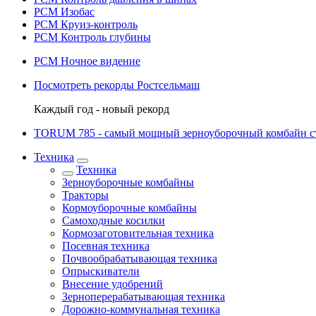
РСМ Изобас
РСМ Круиз-контроль
РСМ Контроль глубины
РСМ Ночное видение
Посмотреть рекорды Ростсельмаш
Каждый год - новый рекорд
TORUM 785 - cамый мощный зерноуборочный комбайн с
Техника
Техника
Зерноуборочные комбайны
Тракторы
Кормоуборочные комбайны
Самоходные косилки
Кормозаготовительная техника
Посевная техника
Почвообрабатывающая техника
Опрыскиватели
Внесение удобрений
Зерноперерабатывающая техника
Дорожно-коммунальная техника