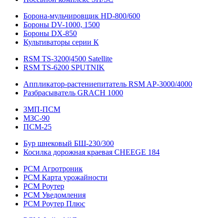
Борона-мульчировщик HD-800/600
Бороны DV-1000, 1500
Бороны DX-850
Культиваторы серии К
RSM TS-3200|4500 Satellite
RSM TS-6200 SPUTNIK
Аппликатор-растениепитатель RSM AP-3000/4000
Разбрасыватель GRACH 1000
ЗМП-ПСМ
МЗС-90
ПСМ-25
Бур шнековый БШ-230/300
Косилка дорожная краевая CHEEGE 184
РСМ Агротроник
РСМ Карта урожайности
РСМ Роутер
РСМ Уведомления
РСМ Роутер Плюс