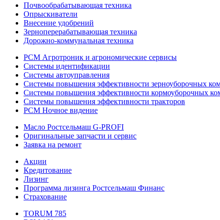
Почвообрабатывающая техника
Опрыскиватели
Внесение удобрений
Зерноперерабатывающая техника
Дорожно-коммунальная техника
РСМ Агротроник и агрономические сервисы
Системы идентификации
Системы автоуправления
Системы повышения эффективности зерноуборочных ко
Системы повышения эффективности кормоуборочных ко
Системы повышения эффективности тракторов
РСМ Ночное видение
Масло Ростсельмаш G-PROFI
Оригинальные запчасти и сервис
Заявка на ремонт
Акции
Кредитование
Лизинг
Программа лизинга Ростсельмаш Финанс
Страхование
TORUM 785