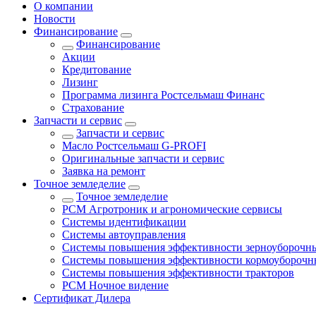
О компании
Новости
Финансирование
Финансирование
Акции
Кредитование
Лизинг
Программа лизинга Ростсельмаш Финанс
Страхование
Запчасти и сервис
Запчасти и сервис
Масло Ростсельмаш G-PROFI
Оригинальные запчасти и сервис
Заявка на ремонт
Точное земледелие
Точное земледелие
РСМ Агротроник и агрономические сервисы
Системы идентификации
Системы автоуправления
Системы повышения эффективности зерноуборочн
Системы повышения эффективности кормоуборочн
Системы повышения эффективности тракторов
РСМ Ночное видение
Сертификат Дилера