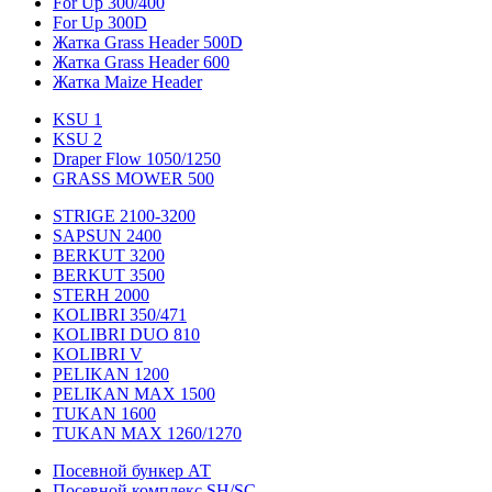
For Up 300/400
For Up 300D
Жатка Grass Header 500D
Жатка Grass Header 600
Жатка Maize Header
KSU 1
KSU 2
Draper Flow 1050/1250
GRASS MOWER 500
STRIGE 2100-3200
SAPSUN 2400
BERKUT 3200
BERKUT 3500
STERH 2000
KOLIBRI 350/471
KOLIBRI DUO 810
KOLIBRI V
PELIKAN 1200
PELIKAN MAX 1500
TUKAN 1600
TUKAN MAX 1260/1270
Посевной бункер АТ
Посевной комплекс SH/SC