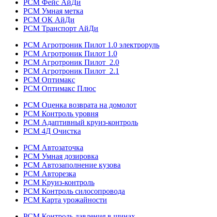
РСМ Фейс АйДи
РСМ Умная метка
РСМ ОК АйДи
РСМ Транспорт АйДи
РСМ Агротроник Пилот 1.0 электроруль
РСМ Агротроник Пилот 1.0
РСМ Агротроник Пилот 2.0
РСМ Агротроник Пилот 2.1
РСМ Оптимакс
РСМ Оптимакс Плюс
РСМ Оценка возврата на домолот
РСМ Контроль уровня
РСМ Адаптивный круиз-контроль
РСМ 4Д Очистка
РСМ Автозаточка
РСМ Умная дозировка
РСМ Автозаполнение кузова
РСМ Авторезка
РСМ Круиз-контроль
РСМ Контроль силосопровода
РСМ Карта урожайности
РСМ Контроль давления в шинах