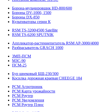
Борона-мульчировщик HD-800/600
Бороны DV-1000, 1500
Бороны DX-850
Культиваторы серии К
RSM TS-3200|4500 Satellite
RSM TS-6200 SPUTNIK
Аппликатор-растениепитатель RSM AP-3000/4000
Разбрасыватель GRACH 1000
ЗМП-ПСМ
МЗС-90
ПСМ-25
Бур шнековый БШ-230/300
Косилка дорожная краевая CHEEGE 184
РСМ Агротроник
РСМ Карта урожайности
РСМ Роутер
РСМ Уведомления
РСМ Роутер Плюс