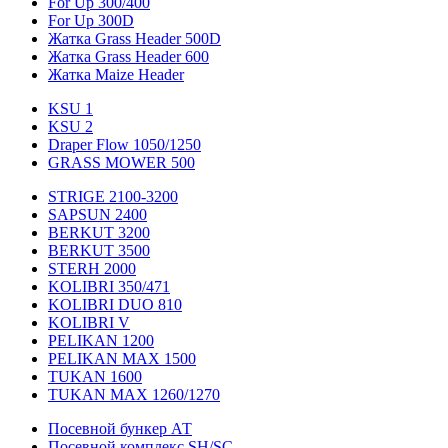
For Up 300/400
For Up 300D
Жатка Grass Header 500D
Жатка Grass Header 600
Жатка Maize Header
KSU 1
KSU 2
Draper Flow 1050/1250
GRASS MOWER 500
STRIGE 2100-3200
SAPSUN 2400
BERKUT 3200
BERKUT 3500
STERH 2000
KOLIBRI 350/471
KOLIBRI DUO 810
KOLIBRI V
PELIKAN 1200
PELIKAN MAX 1500
TUKAN 1600
TUKAN MAX 1260/1270
Посевной бункер АТ
Посевной комплекс SH/SC