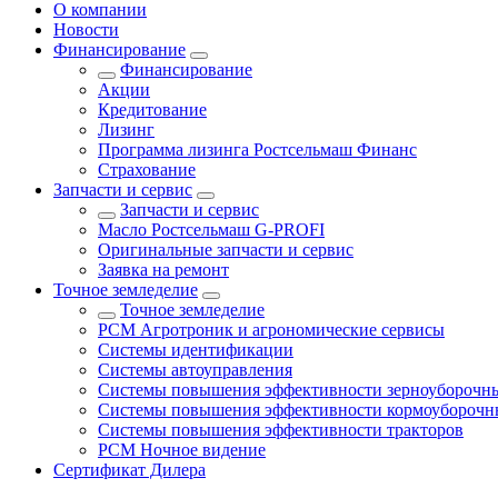
О компании
Новости
Финансирование
Финансирование
Акции
Кредитование
Лизинг
Программа лизинга Ростсельмаш Финанс
Страхование
Запчасти и сервис
Запчасти и сервис
Масло Ростсельмаш G-PROFI
Оригинальные запчасти и сервис
Заявка на ремонт
Точное земледелие
Точное земледелие
РСМ Агротроник и агрономические сервисы
Системы идентификации
Системы автоуправления
Системы повышения эффективности зерноуборочн
Системы повышения эффективности кормоуборочн
Системы повышения эффективности тракторов
РСМ Ночное видение
Сертификат Дилера