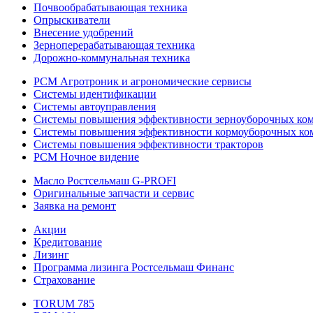
Почвообрабатывающая техника
Опрыскиватели
Внесение удобрений
Зерноперерабатывающая техника
Дорожно-коммунальная техника
РСМ Агротроник и агрономические сервисы
Системы идентификации
Системы автоуправления
Системы повышения эффективности зерноуборочных ко
Системы повышения эффективности кормоуборочных ко
Системы повышения эффективности тракторов
РСМ Ночное видение
Масло Ростсельмаш G-PROFI
Оригинальные запчасти и сервис
Заявка на ремонт
Акции
Кредитование
Лизинг
Программа лизинга Ростсельмаш Финанс
Страхование
TORUM 785