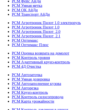
РСМ Фейс АйДи
РСМ Умная метка
РСМ ОК АйДи
РСМ Транспорт АйДи
РСМ Агротроник Пилот 1.0 электроруль
РСМ Агротроник Пилот 1.0
РСМ Агротроник Пилот 2.0
РСМ Агротроник Пилот 2.1
РСМ Оптимакс
РСМ Оптимакс Плюс
РСМ Оценка возврата на домолот
РСМ Контроль уровня
РСМ Адаптивный круиз-контроль
РСМ 4Д Очистка
РСМ Автозаточка
РСМ Умная дозировка
РСМ Автозаполнение кузова
РСМ Авторезка
РСМ Круиз-контроль
РСМ Контроль силосопровода
РСМ Карта урожайности
РСМ Контроль давления в шинах