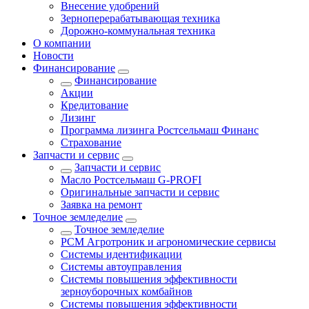
Внесение удобрений
Зерноперерабатывающая техника
Дорожно-коммунальная техника
О компании
Новости
Финансирование
Финансирование
Акции
Кредитование
Лизинг
Программа лизинга Ростсельмаш Финанс
Страхование
Запчасти и сервис
Запчасти и сервис
Масло Ростсельмаш G-PROFI
Оригинальные запчасти и сервис
Заявка на ремонт
Точное земледелие
Точное земледелие
РСМ Агротроник и агрономические сервисы
Системы идентификации
Системы автоуправления
Системы повышения эффективности
зерноуборочных комбайнов
Системы повышения эффективности