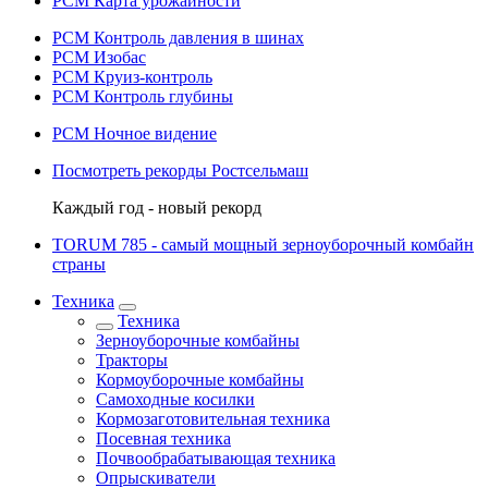
РСМ Карта урожайности
РСМ Контроль давления в шинах
РСМ Изобас
РСМ Круиз-контроль
РСМ Контроль глубины
РСМ Ночное видение
Посмотреть рекорды Ростсельмаш
Каждый год - новый рекорд
TORUM 785 - cамый мощный зерноуборочный комбайн
страны
Техника
Техника
Зерноуборочные комбайны
Тракторы
Кормоуборочные комбайны
Самоходные косилки
Кормозаготовительная техника
Посевная техника
Почвообрабатывающая техника
Опрыскиватели