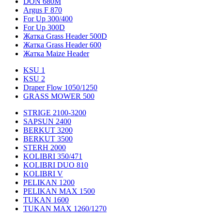
DON 680M
Argus F 870
For Up 300/400
For Up 300D
Жатка Grass Header 500D
Жатка Grass Header 600
Жатка Maize Header
KSU 1
KSU 2
Draper Flow 1050/1250
GRASS MOWER 500
STRIGE 2100-3200
SAPSUN 2400
BERKUT 3200
BERKUT 3500
STERH 2000
KOLIBRI 350/471
KOLIBRI DUO 810
KOLIBRI V
PELIKAN 1200
PELIKAN MAX 1500
TUKAN 1600
TUKAN MAX 1260/1270