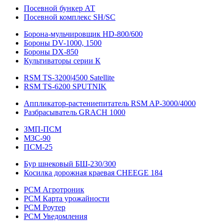
Посевной бункер АТ
Посевной комплекс SH/SC
Борона-мульчировщик HD-800/600
Бороны DV-1000, 1500
Бороны DX-850
Культиваторы серии К
RSM TS-3200|4500 Satellite
RSM TS-6200 SPUTNIK
Аппликатор-растениепитатель RSM AP-3000/4000
Разбрасыватель GRACH 1000
ЗМП-ПСМ
МЗС-90
ПСМ-25
Бур шнековый БШ-230/300
Косилка дорожная краевая CHEEGE 184
РСМ Агротроник
РСМ Карта урожайности
РСМ Роутер
РСМ Уведомления