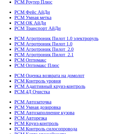
РСМ Роутер Плюс
РСМ Фейс АйДи
РСМ Умная метка
РСМ ОК АйДи
РСМ Транспорт АйДи
РСМ Агротроник Пилот 1.0 электроруль
РСМ Агротроник Пилот 1.0
РСМ Агротроник Пилот 2.0
РСМ Агротроник Пилот 2.1
РСМ Оптимакс
РСМ Оптимакс Плюс
РСМ Оценка возврата на домолот
РСМ Контроль уровня
РСМ Адаптивный круиз-контроль
РСМ 4Д Очистка
РСМ Автозаточка
РСМ Умная дозировка
РСМ Автозаполнение кузова
РСМ Авторезка
РСМ Круиз-контроль
РСМ Контроль силосопровода