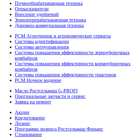
Почвообрабатывающая техника
Опрыскиватели
Внесение удобрений
Зерноперерабатывающая техника
Дорожно-коммунальная техника
РСМ Агротроник и агрономические сервисы
Системы идентификации
Системы автоуправления
Системы повышения эффективности зерноуборочных
комбайнов
Системы повышения эффективности кормоуборочных
комбайнов
Системы повышения эффективности тракторов
РСМ Ночное видение
Масло Ростсельмаш G-PROFI
Оригинальные запчасти и сервис
Заявка на ремонт
Акции
Кредитование
Лизинг
Программа лизинга Ростсельмаш Финанс
Страхование