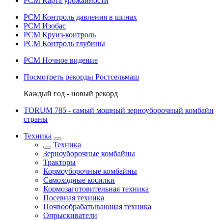
РСМ Карта урожайности
РСМ Контроль давления в шинах
РСМ Изобас
РСМ Круиз-контроль
РСМ Контроль глубины
РСМ Ночное видение
Посмотреть рекорды Ростсельмаш
Каждый год - новый рекорд
TORUM 785 - cамый мощный зерноуборочный комбайн
страны
Техника
Техника
Зерноуборочные комбайны
Тракторы
Кормоуборочные комбайны
Самоходные косилки
Кормозаготовительная техника
Посевная техника
Почвообрабатывающая техника
Опрыскиватели