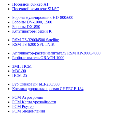
Посевной бункер АТ
Посевной комплекс SH/SC
Борона-мульчировщик HD-800/600
Бороны DV-1000, 1500
Бороны DX-850
Культиваторы серии К
RSM TS-3200|4500 Satellite
RSM TS-6200 SPUTNIK
Аппликатор-растениепитатель RSM AP-3000/4000
Разбрасыватель GRACH 1000
ЗМП-ПСМ
МЗС-90
ПСМ-25
Бур шнековый БШ-230/300
Косилка дорожная краевая CHEEGE 184
РСМ Агротроник
РСМ Карта урожайности
РСМ Роутер
РСМ Уведомления