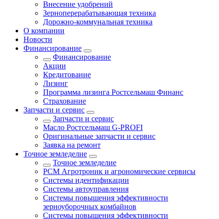
Внесение удобрений
Зерноперерабатывающая техника
Дорожно-коммунальная техника
О компании
Новости
Финансирование
Финансирование
Акции
Кредитование
Лизинг
Программа лизинга Ростсельмаш Финанс
Страхование
Запчасти и сервис
Запчасти и сервис
Масло Ростсельмаш G-PROFI
Оригинальные запчасти и сервис
Заявка на ремонт
Точное земледелие
Точное земледелие
РСМ Агротроник и агрономические сервисы
Системы идентификации
Системы автоуправления
Системы повышения эффективности
зерноуборочных комбайнов
Системы повышения эффективности