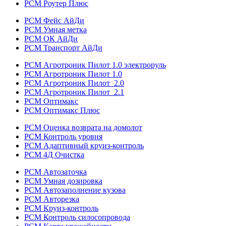
РСМ Роутер Плюс
РСМ Фейс АйДи
РСМ Умная метка
РСМ ОК АйДи
РСМ Транспорт АйДи
РСМ Агротроник Пилот 1.0 электроруль
РСМ Агротроник Пилот 1.0
РСМ Агротроник Пилот 2.0
РСМ Агротроник Пилот 2.1
РСМ Оптимакс
РСМ Оптимакс Плюс
РСМ Оценка возврата на домолот
РСМ Контроль уровня
РСМ Адаптивный круиз-контроль
РСМ 4Д Очистка
РСМ Автозаточка
РСМ Умная дозировка
РСМ Автозаполнение кузова
РСМ Авторезка
РСМ Круиз-контроль
РСМ Контроль силосопровода