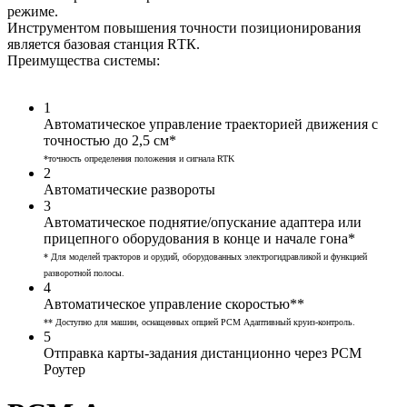
режиме.
Инструментом повышения точности позиционирования
является базовая станция RТК.
Преимущества системы:
1
Автоматическое управление траекторией движения с
точностью до 2,5 см*
*точность определения положения и сигнала RTK
2
Автоматические развороты
3
Автоматическое поднятие/опускание адаптера или
прицепного оборудования в конце и начале гона*
* Для моделей тракторов и орудий, оборудованных электрогидравликой и функцией
разворотной полосы.
4
Автоматическое управление скоростью**
** Доступно для машин, оснащенных опцией РСМ Адаптивный круиз-контроль.
5
Отправка карты-задания дистанционно через РСМ
Роутер