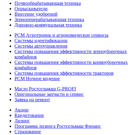
Почвообрабатывающая техника
Опрыскиватели
Внесение удобрений
Зерноперерабатывающая техника
Дорожно-коммунальная техника
РСМ Агротроник и агрономические сервисы
Системы идентификации
Системы автоуправления
Системы повышения эффективности зерноуборочных
комбайнов
Системы повышения эффективности кормоуборочных
комбайнов
Системы повышения эффективности тракторов
РСМ Ночное видение
Масло Ростсельмаш G-PROFI
Оригинальные запчасти и сервис
Заявка на ремонт
Акции
Кредитование
Лизинг
Программа лизинга Ростсельмаш Финанс
Страхование