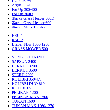
DON 680M
Argus F 870
For Up 300/400
For Up 300D
Жатка Grass Header 500D
Жатка Grass Header 600
Жатка Maize Header
KSU 1
KSU 2
Draper Flow 1050/1250
GRASS MOWER 500
STRIGE 2100-3200
SAPSUN 2400
BERKUT 3200
BERKUT 3500
STERH 2000
KOLIBRI 350/471
KOLIBRI DUO 810
KOLIBRI V
PELIKAN 1200
PELIKAN MAX 1500
TUKAN 1600
TUKAN MAX 1260/1270