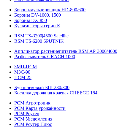
Борона-мульчировщик HD-800/600
Бороны DV-1000, 1500
Бороны DX-850
Культиваторы серии К
RSM TS-3200|4500 Satellite
RSM TS-6200 SPUTNIK
Аппликатор-растениепитатель RSM AP-3000/4000
Разбрасыватель GRACH 1000
ЗМП-ПСМ
МЗС-90
ПСМ-25
Бур шнековый БШ-230/300
Косилка дорожная краевая CHEEGE 184
РСМ Агротроник
РСМ Карта урожайности
РСМ Роутер
РСМ Уведомления
РСМ Роутер Плюс