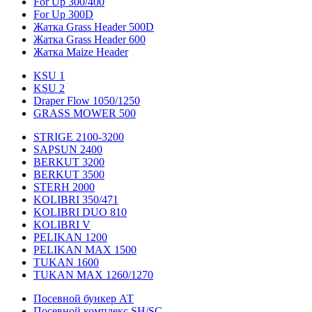
For Up 300/400
For Up 300D
Жатка Grass Header 500D
Жатка Grass Header 600
Жатка Maize Header
KSU 1
KSU 2
Draper Flow 1050/1250
GRASS MOWER 500
STRIGE 2100-3200
SAPSUN 2400
BERKUT 3200
BERKUT 3500
STERH 2000
KOLIBRI 350/471
KOLIBRI DUO 810
KOLIBRI V
PELIKAN 1200
PELIKAN MAX 1500
TUKAN 1600
TUKAN MAX 1260/1270
Посевной бункер АТ
Посевной комплекс SH/SC