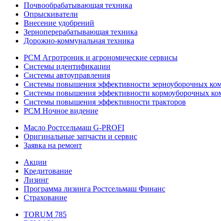
Почвообрабатывающая техника
Опрыскиватели
Внесение удобрений
Зерноперерабатывающая техника
Дорожно-коммунальная техника
РСМ Агротроник и агрономические сервисы
Системы идентификации
Системы автоуправления
Системы повышения эффективности зерноуборочных ко
Системы повышения эффективности кормоуборочных ко
Системы повышения эффективности тракторов
РСМ Ночное видение
Масло Ростсельмаш G-PROFI
Оригинальные запчасти и сервис
Заявка на ремонт
Акции
Кредитование
Лизинг
Программа лизинга Ростсельмаш Финанс
Страхование
TORUM 785