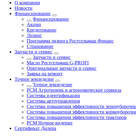
О компании
Новости
Финансирование
Финансирование
Акции
Кредитование
Лизинг
Программа лизинга Ростсельмаш Финанс
Страхование
Запчасти и сервис
Запчасти и сервис
Масло Ростсельмаш G-PROFI
Оригинальные запчасти и сервис
Заявка на ремонт
Точное земледелие
Точное земледелие
РСМ Агротроник и агрономические сервисы
Системы идентификации
Системы автоуправления
Системы повышения эффективности зерноуборочн
Системы повышения эффективности кормоуборочн
Системы повышения эффективности тракторов
РСМ Ночное видение
Сертификат Дилера