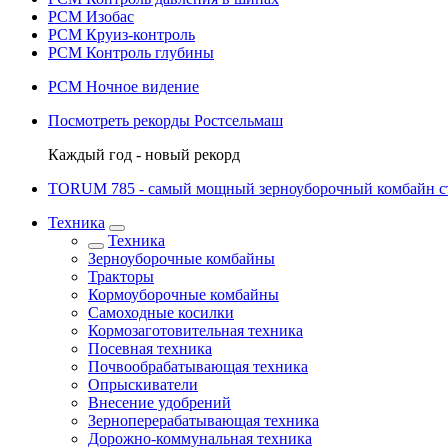
РСМ Изобас
РСМ Круиз-контроль
РСМ Контроль глубины
РСМ Ночное видение
Посмотреть рекорды Ростсельмаш
Каждый год - новый рекорд
TORUM 785 - cамый мощный зерноуборочный комбайн с
Техника
Техника
Зерноуборочные комбайны
Тракторы
Кормоуборочные комбайны
Самоходные косилки
Кормозаготовительная техника
Посевная техника
Почвообрабатывающая техника
Опрыскиватели
Внесение удобрений
Зерноперерабатывающая техника
Дорожно-коммунальная техника