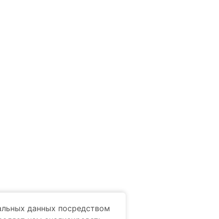
Компания
ование
Заявка на ремонт
мледелие
Запчасти и сервис
нальных данных посредством