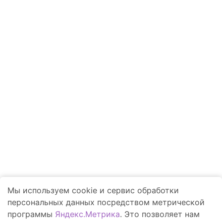
Rutube
Youtube
Вход в РСМ Агротроник
Техника
Запчасти и сервис
Финансирование
Контакты
Точное земледелие
Акции
Компания
Блог Ростсельмаш
Мы используем cookie и сервис обработки
Заявка на ремонт
персональных данных посредством метрической
программы
Яндекс.Метрика
. Это позволяет нам