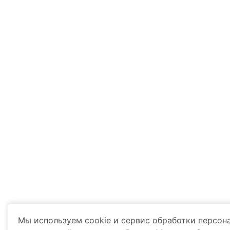
Напишите нам
Вход в РСМ Агротроник
Техника
Финансир
Точное зе
Мы используем cookie и сервис обработки персо