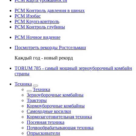
РСМ Карта урожайности
РСМ Контроль давления в шинах
РСМ Изобас
РСМ Круиз-контроль
РСМ Контроль глубины
РСМ Ночное видение
Посмотреть рекорды Ростсельмаш
Каждый год - новый рекорд
TORUM 785 - cамый мощный зерноуборочный комбайн
страны
Техника
Техника
Зерноуборочные комбайны
Тракторы
Кормоуборочные комбайны
Самоходные косилки
Кормозаготовительная техника
Посевная техника
Почвообрабатывающая техника
Опрыскиватели