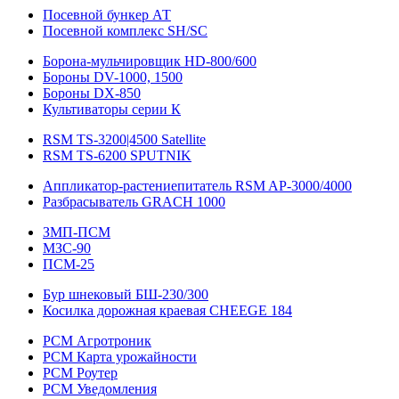
Посевной бункер АТ
Посевной комплекс SH/SC
Борона-мульчировщик HD-800/600
Бороны DV-1000, 1500
Бороны DX-850
Культиваторы серии К
RSM TS-3200|4500 Satellite
RSM TS-6200 SPUTNIK
Аппликатор-растениепитатель RSM AP-3000/4000
Разбрасыватель GRACH 1000
ЗМП-ПСМ
МЗС-90
ПСМ-25
Бур шнековый БШ-230/300
Косилка дорожная краевая CHEEGE 184
РСМ Агротроник
РСМ Карта урожайности
РСМ Роутер
РСМ Уведомления