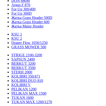
DON 680M
Argus F 870
For Up 300/400
For Up 300D
Жатка Grass Header 500D
Жатка Grass Header 600
Жатка Maize Header
KSU 1
KSU 2
Draper Flow 1050/1250
GRASS MOWER 500
STRIGE 2100-3200
SAPSUN 2400
BERKUT 3200
BERKUT 3500
STERH 2000
KOLIBRI 350/471
KOLIBRI DUO 810
KOLIBRI V
PELIKAN 1200
PELIKAN MAX 1500
TUKAN 1600
TUKAN MAX 1260/1270