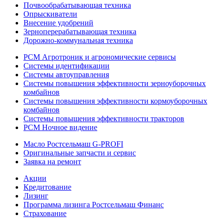
Почвообрабатывающая техника
Опрыскиватели
Внесение удобрений
Зерноперерабатывающая техника
Дорожно-коммунальная техника
РСМ Агротроник и агрономические сервисы
Системы идентификации
Системы автоуправления
Системы повышения эффективности зерноуборочных
комбайнов
Системы повышения эффективности кормоуборочных
комбайнов
Системы повышения эффективности тракторов
РСМ Ночное видение
Масло Ростсельмаш G-PROFI
Оригинальные запчасти и сервис
Заявка на ремонт
Акции
Кредитование
Лизинг
Программа лизинга Ростсельмаш Финанс
Страхование