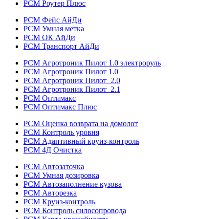
РСМ Роутер Плюс
РСМ Фейс АйДи
РСМ Умная метка
РСМ ОК АйДи
РСМ Транспорт АйДи
РСМ Агротроник Пилот 1.0 электроруль
РСМ Агротроник Пилот 1.0
РСМ Агротроник Пилот 2.0
РСМ Агротроник Пилот 2.1
РСМ Оптимакс
РСМ Оптимакс Плюс
РСМ Оценка возврата на домолот
РСМ Контроль уровня
РСМ Адаптивный круиз-контроль
РСМ 4Д Очистка
РСМ Автозаточка
РСМ Умная дозировка
РСМ Автозаполнение кузова
РСМ Авторезка
РСМ Круиз-контроль
РСМ Контроль силосопровода