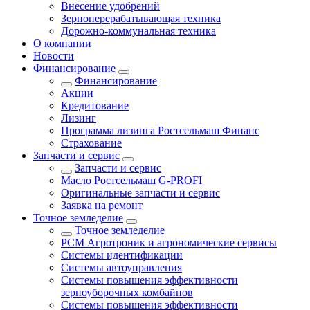
Внесение удобрений
Зерноперерабатывающая техника
Дорожно-коммунальная техника
О компании
Новости
Финансирование
Финансирование
Акции
Кредитование
Лизинг
Программа лизинга Ростсельмаш Финанс
Страхование
Запчасти и сервис
Запчасти и сервис
Масло Ростсельмаш G-PROFI
Оригинальные запчасти и сервис
Заявка на ремонт
Точное земледелие
Точное земледелие
РСМ Агротроник и агрономические сервисы
Системы идентификации
Системы автоуправления
Системы повышения эффективности
зерноуборочных комбайнов
Системы повышения эффективности