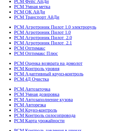
РСМ Фейс АйДи
РСМ Умная метка
РСМ ОК АйДи
РСМ Транспорт АйДи
РСМ Агротроник Пилот 1.0 электроруль
РСМ Агротроник Пилот 1.0
РСМ Агротроник Пилот 2.0
РСМ Агротроник Пилот 2.1
РСМ Оптимакс
РСМ Оптимакс Плюс
РСМ Оценка возврата на домолот
РСМ Контроль уровня
РСМ Адаптивный круиз-контроль
РСМ 4Д Очистка
РСМ Автозаточка
РСМ Умная дозировка
РСМ Автозаполнение кузова
РСМ Авторезка
РСМ Круиз-контроль
РСМ Контроль силосопровода
РСМ Карта урожайности
РСМ Контроль давления в шинах