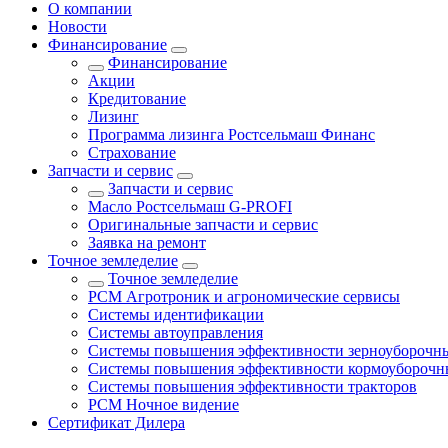
О компании
Новости
Финансирование
Финансирование
Акции
Кредитование
Лизинг
Программа лизинга Ростсельмаш Финанс
Страхование
Запчасти и сервис
Запчасти и сервис
Масло Ростсельмаш G-PROFI
Оригинальные запчасти и сервис
Заявка на ремонт
Точное земледелие
Точное земледелие
РСМ Агротроник и агрономические сервисы
Системы идентификации
Системы автоуправления
Системы повышения эффективности зерноуборочн
Системы повышения эффективности кормоуборочн
Системы повышения эффективности тракторов
РСМ Ночное видение
Сертификат Дилера