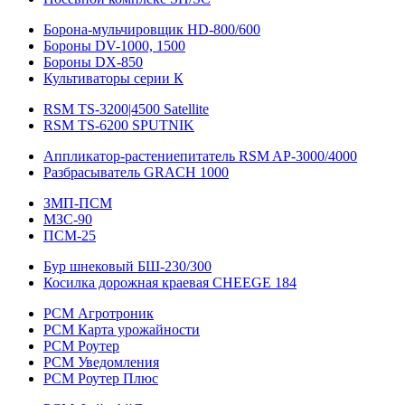
Борона-мульчировщик HD-800/600
Бороны DV-1000, 1500
Бороны DX-850
Культиваторы серии К
RSM TS-3200|4500 Satellite
RSM TS-6200 SPUTNIK
Аппликатор-растениепитатель RSM AP-3000/4000
Разбрасыватель GRACH 1000
ЗМП-ПСМ
МЗС-90
ПСМ-25
Бур шнековый БШ-230/300
Косилка дорожная краевая CHEEGE 184
РСМ Агротроник
РСМ Карта урожайности
РСМ Роутер
РСМ Уведомления
РСМ Роутер Плюс