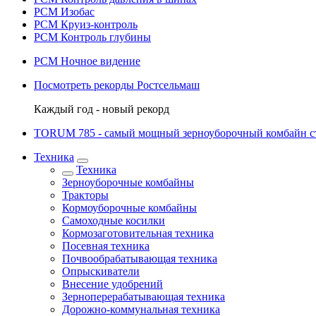
РСМ Изобас
РСМ Круиз-контроль
РСМ Контроль глубины
РСМ Ночное видение
Посмотреть рекорды Ростсельмаш
Каждый год - новый рекорд
TORUM 785 - cамый мощный зерноуборочный комбайн с
Техника
Техника
Зерноуборочные комбайны
Тракторы
Кормоуборочные комбайны
Самоходные косилки
Кормозаготовительная техника
Посевная техника
Почвообрабатывающая техника
Опрыскиватели
Внесение удобрений
Зерноперерабатывающая техника
Дорожно-коммунальная техника