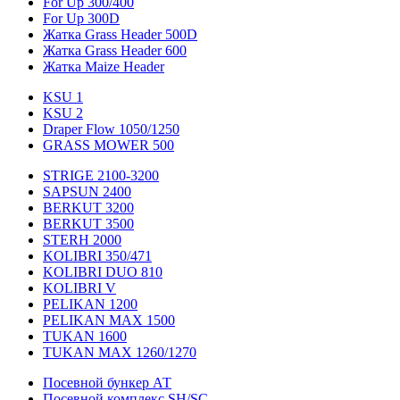
For Up 300/400
For Up 300D
Жатка Grass Header 500D
Жатка Grass Header 600
Жатка Maize Header
KSU 1
KSU 2
Draper Flow 1050/1250
GRASS MOWER 500
STRIGE 2100-3200
SAPSUN 2400
BERKUT 3200
BERKUT 3500
STERH 2000
KOLIBRI 350/471
KOLIBRI DUO 810
KOLIBRI V
PELIKAN 1200
PELIKAN MAX 1500
TUKAN 1600
TUKAN MAX 1260/1270
Посевной бункер АТ
Посевной комплекс SH/SC