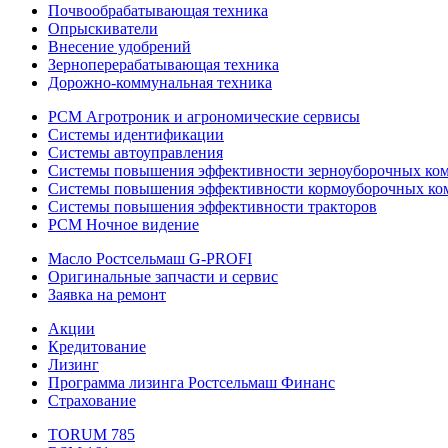
Почвообрабатывающая техника
Опрыскиватели
Внесение удобрений
Зерноперерабатывающая техника
Дорожно-коммунальная техника
РСМ Агротроник и агрономические сервисы
Системы идентификации
Системы автоуправления
Системы повышения эффективности зерноуборочных ко
Системы повышения эффективности кормоуборочных ко
Системы повышения эффективности тракторов
РСМ Ночное видение
Масло Ростсельмаш G-PROFI
Оригинальные запчасти и сервис
Заявка на ремонт
Акции
Кредитование
Лизинг
Программа лизинга Ростсельмаш Финанс
Страхование
TORUM 785